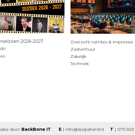
rseizoen 2026-2027
Overzicht ruimtes & impressie
ck!
Zaalverhuur
res
Zakelijk
Techniek
isatie door
BackBone IT
.
E
|
info@durpsherd.nl
T
|
073-503