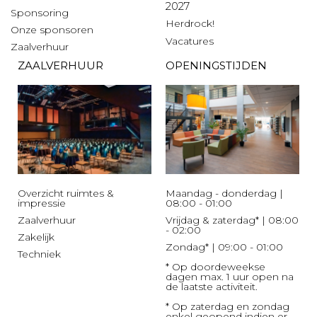
2027
Sponsoring
Herdrock!
Onze sponsoren
Vacatures
Zaalverhuur
ZAALVERHUUR
OPENINGSTIJDEN
Overzicht ruimtes &
Maandag - donderdag |
impressie
08:00 - 01:00
Zaalverhuur
Vrijdag & zaterdag* | 08:00
- 02:00
Zakelijk
Zondag* | 09:00 - 01:00
Techniek
* Op doordeweekse
dagen max. 1 uur open na
de laatste activiteit.
* Op zaterdag en zondag
enkel geopend indien er