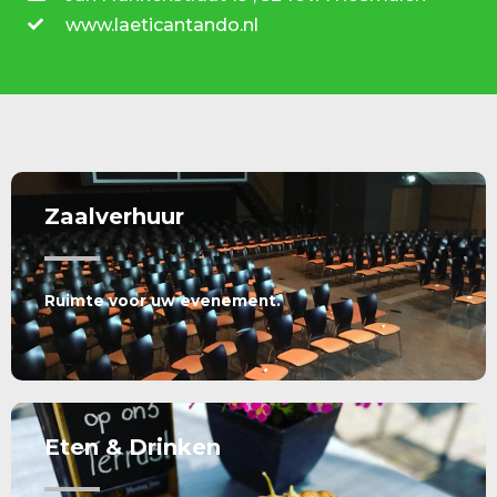
www.laeticantando.nl
Zaalverhuur
Ruimte voor uw evenement.
Eten & Drinken