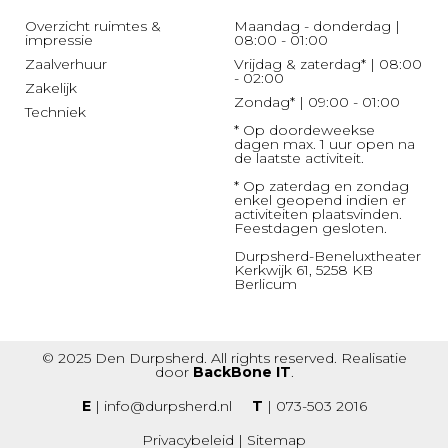
Overzicht ruimtes &
Maandag - donderdag |
impressie
08:00 - 01:00
Zaalverhuur
Vrijdag & zaterdag* | 08:00
- 02:00
Zakelijk
Zondag* | 09:00 - 01:00
Techniek
* Op doordeweekse
dagen max. 1 uur open na
de laatste activiteit.
* Op zaterdag en zondag
enkel geopend indien er
activiteiten plaatsvinden.
Feestdagen gesloten.
Durpsherd-Beneluxtheater
Kerkwijk 61, 5258 KB
Berlicum
© 2025 Den Durpsherd. All rights reserved. Realisatie
door
BackBone IT
.
E
|
info@durpsherd.nl
T
|
073-503 2016
Privacybeleid
|
Sitemap