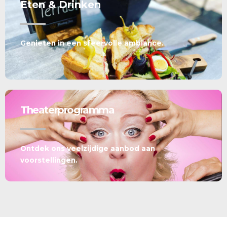
Eten & Drinken
Genieten in een sfeervolle ambiance.
Theaterprogramma
Ontdek ons veelzijdige aanbod aan
voorstellingen.